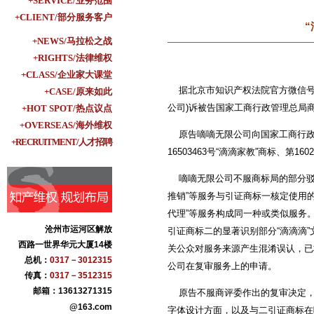
+SERVICE/业务范围
+CLIENT/部分服务客户
+NEWS/马拉松之战
+RIGHTS/法律维权
+CLASS/企业家大课堂
据北京市知识产权法院官方微信号
+CASE/原来如此
公司)诉被告国家工商行政管理总局
+HOT SPOT/热点议点
+OVERSEAS/海外维权
原告嘀嘀无限公司向国家工商行政管理
+RECRUITMENT/人才招聘
16503463号“滴滴家教”商标、第
嘀嘀无限公司不服商标局的部分驳回
推销”等服务与引证商标一核定使用的
代理”等服务构成同一种或类似服务。
沧州市运河区解放
引证商标二的显著识别部分“滴滴滴
西路一世界华元大厦14楼
关公众对服务来源产生混淆误认，已
总机：
0317－3012315
公司在复审服务上的申请。
传真：
0317－3512315
邮箱：13613271315
原告不服商评委作出的复审决定，
@163.com
字体设计方面，以及与二引证商标在