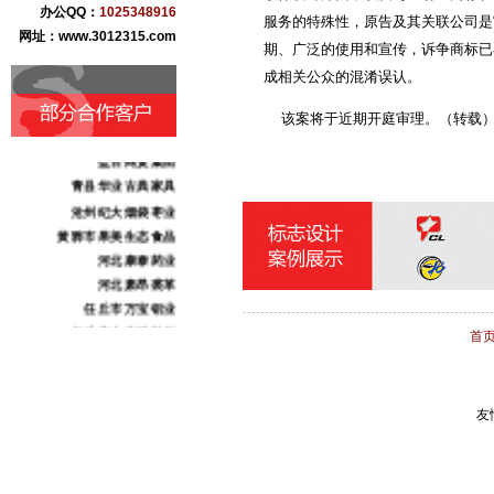
办公QQ：
1025348916
服务的特殊性，原告及其关联公司是“
网址：www.3012315.com
期、广泛的使用和宣传，诉争商标已
成相关公众的混淆误认。
该案将于近期开庭审理。（转载
盐百商贸集团
青县华业古典家具
沧州纪大烟袋枣业
黄骅市果美生态食品
河北康泰药业
河北肃昂裘革
任丘市万宝铝业
任丘市金鑫链轮厂
首
献县本斋宏达铸造
沧州市三庆日用化妆品
沧州东塑集团
友
献王集团
志诚化工
骏驰伟业化工