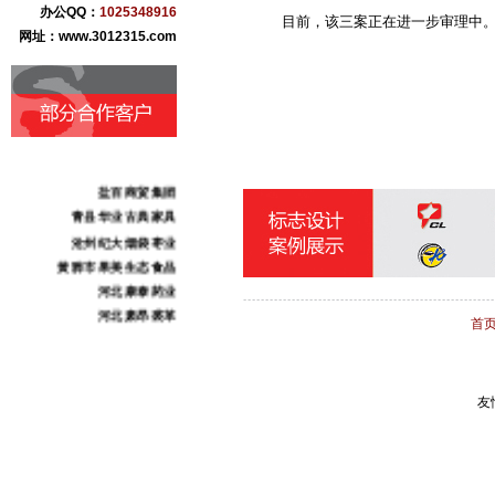
办公QQ：
1025348916
目前，该三案正在进一步审理中。
网址：www.3012315.com
盐百商贸集团
青县华业古典家具
沧州纪大烟袋枣业
黄骅市果美生态食品
河北康泰药业
河北肃昂裘革
首
任丘市万宝铝业
任丘市金鑫链轮厂
献县本斋宏达铸造
友
沧州市三庆日用化妆品
沧州东塑集团
献王集团
志诚化工