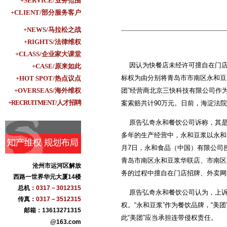
+SERVICE/业务范围
+CLIENT/部分服务客户
+NEWS/马拉松之战
+RIGHTS/法律维权
+CLASS/企业家大课堂
因认为快餐店未经许可擅自在门店招
+CASE/原来如此
标权为由分别将青岛市市南区永和豆
+HOT SPOT/热点议点
+OVERSEAS/海外维权
团”经营商北京三快科技有限公司作
+RECRUITMENT/人才招聘
案索赔共计90万元。日前，海淀法
原告弘奇永和餐饮公司诉称，其是
多年的生产经营中，永和豆浆以永和豆
月7日，永和食品（中国）有限公司
青岛市南区永和豆浆华联店、市南区
沧州市运河区解放
务的过程中擅自在门店招牌、外卖网
西路一世界华元大厦14楼
总机：
0317－3012315
原告弘奇永和餐饮公司认为，上诉
传真：
0317－3512315
权。“永和豆浆”作为餐饮品牌，“
邮箱：13613271315
此“美团”应当承担连带侵权责任。
@163.com