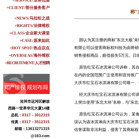
+SERVICE/业务范围
+CLIENT/部分服务客户
称“
+NEWS/马拉松之战
+RIGHTS/法律维权
+CLASS/企业家大课堂
因认为其注册的商标“东北大板”未
+CASE/原来如此
有限公司以侵害商标权纠纷为由将销
+HOT SPOT/热点议点
+OVERSEAS/海外维权
销售侵权商品，赔偿损失5万元。日
+RECRUITMENT/人才招聘
原告红宝石冰淇淋公司诉称，其自2
在内的全国范围广泛使用和宣传推广
大庆市红宝石冰淇淋有限公司唯一、
经大庆市红宝石冰淇淋有限公司调查
沧州市运河区解放
上突出使用“东北大块”名称，与“东
西路一世界华元大厦14楼
原告红宝石冰淇淋公司认为，某食杂
总机：
0317－3012315
误认为该冰淇淋由大庆市红宝石冰淇
传真：
0317－3512315
邮箱：13613271315
信誉谋取非法利益，侵害了其商标权
@163.com