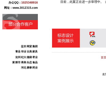
目前，此案正在进一步审理中。（
办公QQ：
1025348916
网址：www.3012315.com
盐百商贸集团
青县华业古典家具
沧州纪大烟袋枣业
首
黄骅市果美生态食品
河北康泰药业
河北肃昂裘革
友
任丘市万宝铝业
任丘市金鑫链轮厂
献县本斋宏达铸造
沧州市三庆日用化妆品
沧州东塑集团
献王集团