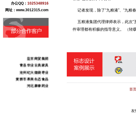
办公QQ：
1025348916
网址：www.3012315.com
记者发现，除了“九粮液”、“九粮春
五粮液集团代理律师表示，此次“五
件审理都有积极的指导意义。 （转
盐百商贸集团
青县华业古典家具
沧州纪大烟袋枣业
黄骅市果美生态食品
河北康泰药业
首
河北肃昂裘革
任丘市万宝铝业
任丘市金鑫链轮厂
献县本斋宏达铸造
友
沧州市三庆日用化妆品
沧州东塑集团
献王集团