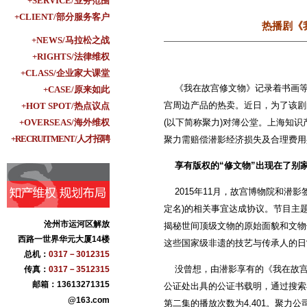
+SERVICE/业务范围
+CLIENT/部分服务客户
热播剧《
+NEWS/马拉松之战
+RIGHTS/法律维权
+CLASS/企业家大课堂
《我在故宫修文物》记录着书画等
+CASE/原来如此
宫周边产品的热卖。近日，为了该剧
+HOT SPOT/热点议点
+OVERSEAS/海外维权
(以下简称聚力)对簿公堂。上海知
+RECRUITMENT/人才招聘
聚力需赔偿潜影经济损失及合理费用共
享有版权的“修文物”出现在了别
2015年11月，故宫博物院和潜
定名)的相关事宜达成协议。节目主
沧州市运河区解放
揭秘世间顶级文物的原始面貌和文物
西路一世界华元大厦14楼
这些国家级非遗的技艺与传承人的日
总机：
0317－3012315
没曾想，由潜影享有的《我在故宫
传真：
0317－3512315
邮箱：13613271315
公证处出具的公证书载明，通过搜索
@163.com
第二集的播放次数为4,401。聚