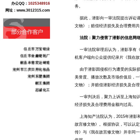
办公QQ：
1025348916
盐百商贸集团
务。
网址：www.3012315.com
青县华业古典家具
据此，潜影向一审法院提出诉讼请
沧州纪大烟袋枣业
文物》；赔偿经济损失及合理费用共
黄骅市果美生态食品
河北康泰药业
法院：聚力侵害了潜影的信息网
河北肃昂裘革
任丘市万宝铝业
一审法院审理后认为，潜影享有《
任丘市金鑫链轮厂
机客户端向公众提供纪录片《我在故
献县本斋宏达铸造
沧州市三庆日用化妆品
由于潜影因侵权行为遭受的实际损
沧州东塑集团
美誉度、播放次数及市场价值后，一
献王集团
文物》；并赔偿潜影经济损失及合理费
志诚化工
骏驰伟业化工
一审判决后，聚力上诉至上海知识
北京金阳农业科技
经济损失及合理费用金额均过高。
海捷现代教学设备
意大利基昂特数控机械
上海知产法院认为，2015年潜影
上海橡胶（香港）集团
故宫修文物》。根据协议，可以认定
中奥恒通（北京）电子
传》与《我在故宫修文物》并非同一
宝丰线缆
依据。