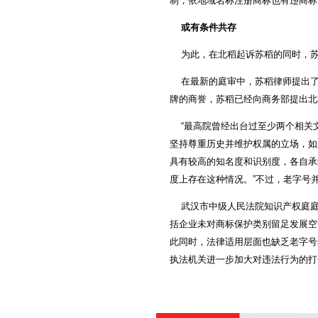
制，依地域名称注册商标也有违商标
海捷现代教学设备
意大利基昂特数控机械
或有条件共存
上海橡胶（香港）集团
中奥恒通（北京）电子
为此，在北稻起诉苏稻的同时，苏稻
宝丰线缆
在最新的庭审中，苏稻律师提出了一
牌的商誉，苏稻已经向商务部提出北
“最高院曾经出台过至少两个相关
坚持尊重历史并维护权属的立场，如
具有较高的知名度和识别度，各自承
度上存在这种情况。”不过，老字号
武汉市中级人民法院知识产权庭庭
括企业未对商标保护类别留足发展空
此同时，法律适用层面也缺乏老字号
执法机关进一步加大对违法行为的打