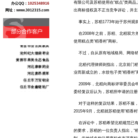
有限公司及苏稻使用在“糕点”类商品
办公QQ：
1025348916
出商标侵权及不正当竞争诉讼，并主张
网址：www.3012315.com
事实上，苏稻1773年始于苏州观
在2008年之前，苏稻、北稻双方并
盐百商贸集团
使用糕点类“稻香村”商标。
青县华业古典家具
沧州纪大烟袋枣业
不过，自从原有地域格局、网络销
黄骅市果美生态食品
河北康泰药业
北稻代理律师则指出，北京前门稻香村
河北肃昂裘革
业而新成立的，水饺包子类“稻香村”商
任丘市万宝铝业
2009年，北稻向商标评审委员会
任丘市金鑫链轮厂
献县本斋宏达铸造
委经复议后认为，苏稻所申请的注册
沧州市三庆日用化妆品
对于这样的复议结果，苏稻不服，官
沧州东塑集团
2015年9月，北稻就苏稻使用“稻
献王集团
志诚化工
在诉讼中，苏稻希望北稻规范已有商
骏驰伟业化工
的要求，苏稻的一位负责人指出，“
北京金阳农业科技