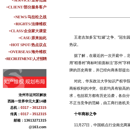
+SERVICE/业务范围
+CLIENT/部分服务客户
+NEWS/马拉松之战
+RIGHTS/法律维权
+CLASS/企业家大课堂
王老吉加多宝“红罐”之争、“冠生
+CASE/原来如此
热议。
+HOT SPOT/热点议点
+OVERSEAS/海外维权
据了解，在最近的一次开庭中，北
+RECRUITMENT/人才招聘
用“稻香村”商标时前面标注“苏州”
牌的历史商誉，并已经向商务部提出
对此，华东政法大学知识产权学院
商标权利的冲突。但若均具有较高的
沧州市运河区解放
求，包括双方都有历史沿袭，各自分
西路一世界华元大厦14楼
不正当竞争的范畴，由工商行政机关
总机：
0317－3012315
十年商标之争
传真：
0317－3512315
邮箱：13613271315
11月27日，中国糕点行业南北两
@163.com