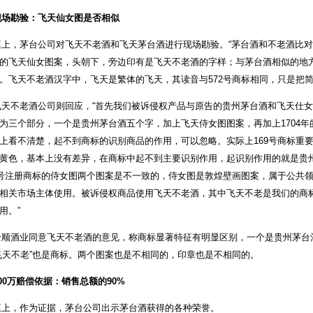
现场勘验：飞天仙女图是否相似
，茅台公司对飞天不老酒和飞天茅台酒进行现场勘验。“茅台酒和不老酒比对
的飞天仙女图案，头朝下，旁边印有是飞天不老酒的字样；与茅台酒相似的地
。飞天不老酒汉字中，飞天是繁体的飞天，其读音与572号商标相同，只是把简
不老酒公司则回应，“首先我们被诉侵权产品与原告的贵州茅台酒和飞天仕女图
为三个部分，一个是贵州茅台酒五个字，加上飞天侍女图图案，再加上1704年的
上看不清楚，起不到商标的识别商品的作用，可以忽略。实际上169号商标重
黄色，基本上没有差异，在商标中起不到主要识别作用，起识别作用的就是贵
9号注册商标的侍女图两个图案是不一致的，侍女图是敦煌壁画图案，属于公共
相关市场主体使用。被诉侵权商品使用飞天不老酒，其中飞天不老是我们的商
用。”
酒业同意飞天不老酒的意见，称商标显著特征有明显区别，一个是贵州茅台
飞天不老”也是商标。两个图案也是不相同的，印章也是不相同的。
300万赔偿依据：销售总额的90%
上，作为证据，茅台公司出示茅台酒获得的各种荣誉。