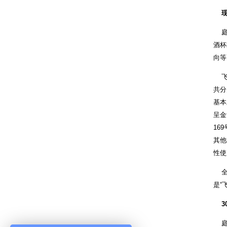
庭上
酒杯
向等
飞天
共分
基本
呈金
16
其他
性使
全顺
是“
庭