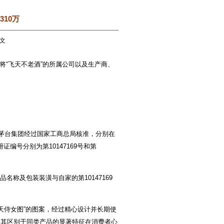
310万
此文
将“飞天不老酒”的所属公司以及生产商、
茅台集团经过国家工商总局核准，分别在
证编号分别为第10147169号和第
名称及包装装潢与自家的第10147169
天侍女图”的图案，经过精心设计并长期使
为其区别于同类产品的显著特征在消费者心