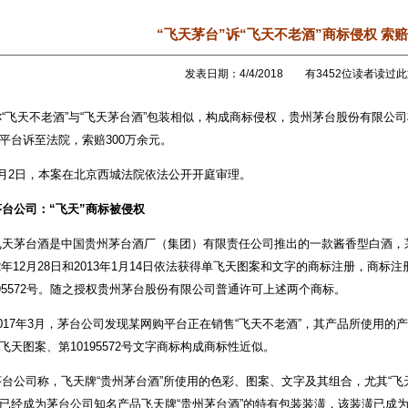
“飞天茅台”诉“飞天不老酒”商标侵权 索赔
发表日期：4/4/2018 有3452位读者读过
飞天不老酒”与“飞天茅台酒”包装相似，构成商标侵权，贵州茅台股份有限公司
平台诉至法院，索赔300万余元。
2日，本案在北京西城法院依法公开开庭审理。
茅台公司：“飞天”商标被侵权
茅台酒是中国贵州茅台酒厂（集团）有限责任公司推出的一款酱香型白酒，
12年12月28日和2013年1月14日依法获得单飞天图案和文字的商标注册，商标注册
195572号。随之授权贵州茅台股份有限公司普通许可上述两个商标。
17年3月，茅台公司发现某网购平台正在销售“飞天不老酒”，其产品所使用的产品
飞天图案、第10195572号文字商标构成商标性近似。
公司称，飞天牌“贵州茅台酒”所使用的色彩、图案、文字及其组合，尤其“飞
已经成为茅台公司知名产品飞天牌“贵州茅台酒”的特有包装装潢，该装潢已成