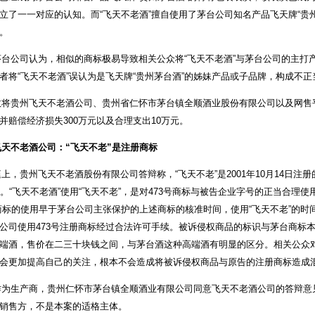
立了一一对应的认知。而“飞天不老酒”擅自使用了茅台公司知名产品飞天牌“贵
。
公司认为，相似的商标极易导致相关公众将“飞天不老酒”与茅台公司的主打产
者将“飞天不老酒”误认为是飞天牌“贵州茅台酒”的姊妹产品或子品牌，构成不正
贵州飞天不老酒公司、贵州省仁怀市茅台镇全顺酒业股份有限公司以及网售
并赔偿经济损失300万元以及合理支出10万元。
飞天不老酒公司：“飞天不老”是注册商标
，贵州飞天不老酒股份有限公司答辩称，“飞天不老”是2001年10月14日注册的第1
日。“飞天不老酒”使用“飞天不老”，是对473号商标与被告企业字号的正当合理
商标的使用早于茅台公司主张保护的上述商标的核准时间，使用“飞天不老”的
公司使用473号注册商标经过合法许可手续。被诉侵权商品的标识与茅台商标
端酒，售价在二三十块钱之间，与茅台酒这种高端酒有明显的区分。相关公众
会更加提高自己的关注，根本不会造成将被诉侵权商品与原告的注册商标造成
生产商，贵州仁怀市茅台镇全顺酒业有限公司同意飞天不老酒公司的答辩意
销售方，不是本案的适格主体。