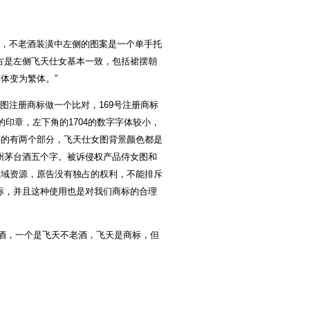
，不老酒装潢中左侧的图案是一个单手托
方是左侧飞天仕女基本一致，包括裙摆朝
体变为繁体。”
注册商标做一个比对，169号注册商标
印章，左下角的1704的数字字体较小，
要的有两个部分，飞天仕女图背景颜色都是
州茅台酒五个字。被诉侵权产品侍女图和
领域资源，原告没有独占的权利，不能排斥
标，并且这种使用也是对我们商标的合理
酒，一个是飞天不老酒，飞天是商标，但