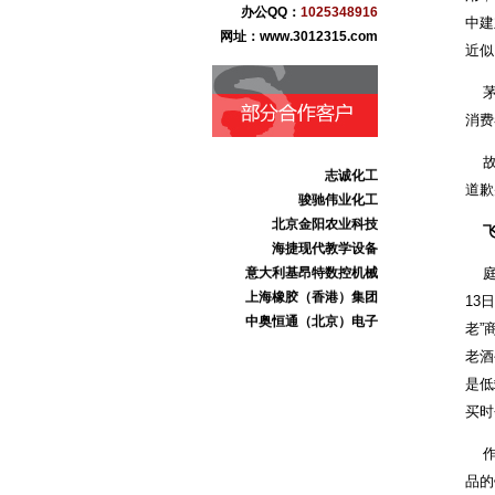
办公QQ：
1025348916
任丘市万宝铝业
中建
网址：www.3012315.com
任丘市金鑫链轮厂
近似
献县本斋宏达铸造
沧州市三庆日用化妆品
茅台
沧州东塑集团
消费
献王集团
故将
志诚化工
骏驰伟业化工
道歉
北京金阳农业科技
海捷现代教学设备
意大利基昂特数控机械
庭上
上海橡胶（香港）集团
13
中奥恒通（北京）电子
老”
宝丰线缆
老酒
是低
买时
作为
品的