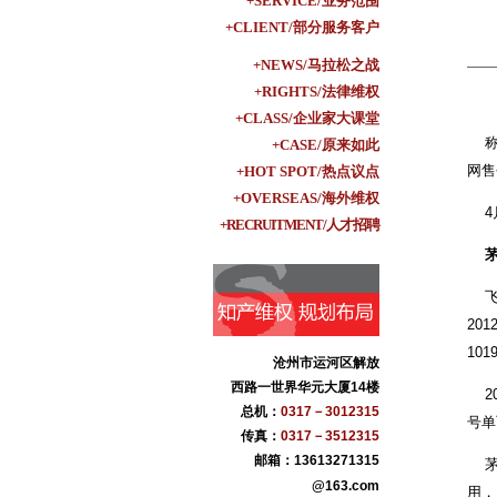
+SERVICE/业务范围
+CLIENT/部分服务客户
+NEWS/马拉松之战
+RIGHTS/法律维权
+CLASS/企业家大课堂
称“
+CASE/原来如此
网售
+HOT SPOT/热点议点
+OVERSEAS/海外维权
4月
+RECRUITMENT/人才招聘
飞天
20
10
沧州市运河区解放
盐百商贸集团
西路一世界华元大厦14楼
青县华业古典家具
20
总机：
0317－3012315
沧州纪大烟袋枣业
号单
传真：
0317－3512315
黄骅市果美生态食品
邮箱：13613271315
茅台
河北康泰药业
@163.com
河北肃昂裘革
用，