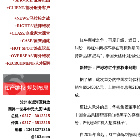
+SERVICE/业务范围
+CLIENT/部分服务客户
+NEWS/马拉松之战
+RIGHTS/法律维权
+CLASS/企业家大课堂
红牛商标之争，再度升级。近日，
+CASE/原来如此
纠纷，称红牛商标不存在商标到期问
+HOT SPOT/热点议点
+OVERSEAS/海外维权
持新品牌“战马”，泰国天丝计划推出
+RECRUITMENT/人才招聘
新转折：严彬称红牛授权未到期
据了解，此次举办的中国功能饮料创
销售额1453亿元，上缴税金总额2
成。
沧州市运河区解放
更让人意外的是，华彬集团董事长
西路一世界华元大厦14楼
中国食品集团都留有白纸黑字的存档，
总机：
0317－3012315
纷，严彬形容“有人想摘桃子”。
传真：
0317－3512315
邮箱：13613271315
自2015年底起，红牛商标纠纷就
@163.com