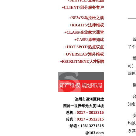
+SERVICE/业务范围
+CLIENT/部分服务客户
+NEWS/马拉松之战
+RIGHTS/法律维权
+CLASS/企业家大课堂
曾因
+CASE/原来如此
了个
+HOT SPOT/热点议点
+OVERSEAS/海外维权
近日
+RECRUITMENT/人才招聘
司）
回原
据了
盐百商贸集团
青县华业古典家具
台享
沧州纪大烟袋枣业
沧州市运河区解放
知名
黄骅市果美生态食品
西路一世界华元大厦14楼
河北康泰药业
总机：
0317－3012315
安徽
河北肃昂裘革
传真：
0317－3512315
均以
任丘市万宝铝业
邮箱：13613271315
系其
任丘市金鑫链轮厂
@163.com