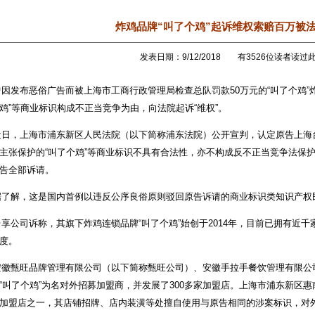
炸鸡品牌“叫了个鸡”起诉维权索赔百万被
发表日期：9/12/2018 有3526位读者读过
发布恶俗广告而被上海市工商行政管理局检查总队罚款50万元的“叫了个鸡”炸
鸡”等商业标识构成不正当竞争为由，向法院起诉“维权”。
，上海市浦东新区人民法院（以下简称浦东法院）公开宣判，认定原告上海
主张保护的“叫了个鸡”等商业标识不具有合法性，亦不构成反不正当竞争法保
告全部诉请。
解，这是国内首例以违反公序良俗原则驳回原告诉请的商业标识类知识产权
公司诉称，其旗下炸鸡连锁品牌“叫了个鸡”始创于2014年，目前已拥有近
度。
甄旺品牌管理有限公司（以下简称甄旺公司）、安徽手拉手餐饮管理有限公
“叫了个鸡”为名对外招募加盟商，并发展了300多家加盟店。上海市浦东新区
加盟店之一，其店铺招牌、店内装潢等处擅自使用与原告相同的涉案标识，对