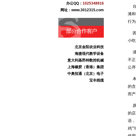
献县本斋宏达铸造
办公QQ：
1025348916
台享
沧州市三庆日用化妆品
网址：www.3012315.com
淆和
沧州东塑集团
行为
献王集团
志诚化工
因此
骏驰伟业化工
小吃
北京金阳农业科技
海捷现代教学设备
浦东
意大利基昂特数控机械
不正
上海橡胶（香港）集团
公序
中奥恒通（北京）电子
宝丰线缆
本案
的含
而产
原告
的店
语，
鸡”
使用