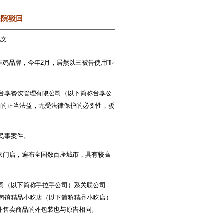
法院驳回
此文
鸡品牌，今年2月，居然以三被告使用“叫
台享餐饮管理有限公司（以下简称台享公
护的正当法益，无受法律保护的必要性，驳
民事案件。
千家门店，遍布全国数百座城市，具有较高
司（以下简称手拉手公司）系关联公司，
惠南镇精品小吃店（以下简称精品小吃店）
外售卖商品的外包装也与原告相同。