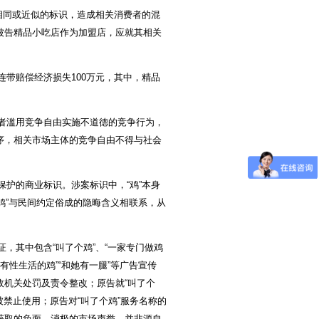
相同或近似的标识，造成相关消费者的混
被告精品小吃店作为加盟店，应就其相关
带赔偿经济损失100万元，其中，精品
者滥用竞争自由实施不道德的竞争行为，
序，相关市场主体的竞争自由不得与社会
护的商业标识。涉案标识中，“鸡”本身
“鸡”与民间约定俗成的隐晦含义相联系，从
其中包含“叫了个鸡”、“一家专门做鸡
有性生活的鸡”“和她有一腿”等广告宣传
机关处罚及责令整改；原告就“叫了个
被禁止使用；原告对“叫了个鸡”服务名称的
获取的负面、消极的市场声誉，并非源自