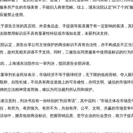
服务所产生的市场美誉，不能归入商誉范畴。综上，浦东法院认定“叫了个鸡”
应被禁止使用。
原告主张的其店招、外卖食品盒、手提袋等装潢属于有一定影响的装潢，其
去除禁用标识后不具有显著性特征或市场知名度，未获判决支持。
认定，原告台享公司主张保护的商业标识不具有合法性，亦不构成反不正当
性，故对其相关诉请不予支持。同时，三被告在同类服务中使用该标识的行为
此，上海浦东法院作出一审判决，驳回原告全部诉请。
审判长金民珍表示，市场经济不等于眼球经济，无下限的低俗营销、夺人眼
取卵、自毁长城，不但具有商业道德上的可非难性，亦同文明、诚信的市场环
律的立法精神背道而驰，难以为司法裁判所认同和保护。
注意到，判决书后有一份特别的“判后寄语”，其中说到：“市场主体在市场竞
任，有所为、有所慎为、有所不为，共创有序、公平、文明、共赢的市场竞争环
活动中，摒弃低俗商业标识、把握营销品质、坚守企业的社会责任，致力于提