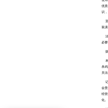
优质
识，
至于
装潢
法院
必要
据
本案
杀鸡
关法
记者
会责
经营
化。