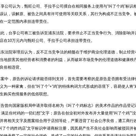
公司认为，甄旺公司、手拉手公司擅自在相同服务上使用与“叫了个鸡”标识
误认，误解原、被告之间具有许可使用等关联关系，其行为构成不正当竞争。
在一定范围内承担连带责任。
，台享公司将三被告诉至浦东法院，要求停止不正当竞争行为、消除影响并连
店在10万元内与甄旺公司、手拉手公司承担连带责任。
法院审理后认为，反不正当竞争法的精髓在于维护商业伦理道德，制止经营
当地损害其他经营者和消费者的利益，从而破坏市场竞争的伦理道德和健康秩
良俗相违背。
中，原告的诉讼请求能否得到支持，首先需要考察的是原告是否拥有受法律保
义为一种家禽，但在“叫了个”+“鸡”的特殊构词方式形成的语境下，容易使人将
生购买色情服务的低俗联想。
曾向国家版权局申请并取得名称为《叫了个鸡标志》的美术作品的作品登记证，
 满足你对鸡的一切幻想”文字；原告在创业初对外发布并大量使用“叫了个鸡”“没
并将相关文字及图案组合用于店招等处，严重违背了社会公序良俗，遭工商行政
“叫了个鸡炸鸡店”文字标识申请商标注册，因其易产生不良社会影响而被驳回并
的确承载了一定的社会评价、造成了一定的社会影响，但均系基于违法行为而