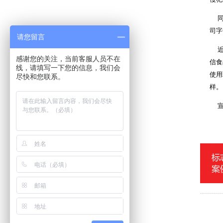
沧州市三庆日用化妆品
沧州东塑集团
同时
献王集团
司字
请您留言
志诚化工
骏驰伟业化工
近日
感谢您的关注，当前客服人员不在
北京金阳农业科技
信食
线，请填写一下您的信息，我们会
海捷现代教学设备
使用
尽快和您联系。
意大利基昂特数控机械
样。
上海橡胶（香港）集团
中奥恒通（北京）电子
宣判
宝丰线缆