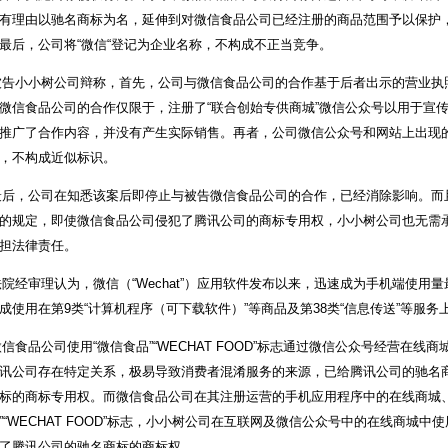
有理由以驰名商标为名，延伸到对微信食品公司已经注册的商品范围予以保护
最后，公司将“微信“登记为企业名称，不构成不正当竞争。
小小树公司辩称，首先，公司与微信食品公司的合作基于后者出示的营业执
微信食品公司的合作仅限于，注册了“联合创始专供商城”微信公众号以用于宣
推广了合作内容，并没有产生实际销售。再者，公司微信公众号和网站上出现的
，不构成近似标识。
，公司在知悉该案后即停止与被告微信食品公司的合作，已经消除影响。而
的规定，即使微信食品公司侵犯了腾讯公司的商标专用权，小小树公司也无需
担法律责任。
经审理认为，微信（“Wechat”）应用软件发布以来，迅速成为手机端使用量最大
成使用在第9类“计算机程序（可下载软件）”等商品及第38类“信息传送”等服务
食品公司使用“微信食品”“WECHAT FOOD”标志通过微信公众号经营在线
讯公司存在特定关系，极易导致消费者混淆服务的来源，已给腾讯公司的驰名
标的商标专用权。而微信食品公司在其注册运营的手机应用程序中的在线商城、
”“WECHAT FOOD”标志，小小树公司在互联网及微信公众号中的在线商城中使用“
了腾讯公司的驰名商标的商标权。