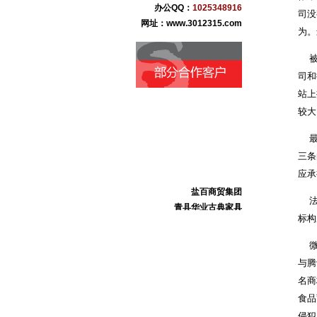
办公QQ：
1025348916
司没
网址：www.3012315.com
为。
被告
司和
站上
较大
最后
三条
应承
盐百商贸集团
青县华业古典家具
法院
沧州纪大烟袋枣业
标构
黄骅市果美生态食品
微信
河北康泰药业
河北肃昂裘革
与腾
任丘市万宝铝业
名商
任丘市金鑫链轮厂
食品
献县本斋宏达铸造
侵犯