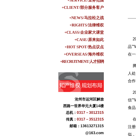
+SERVICE/业务范围
+CLIENT/部分服务客户
+NEWS/马拉松之战
+RIGHTS/法律维权
+CLASS/企业家大课堂
20
+CASE/原来如此
品”
+HOT SPOT/热点议点
+OVERSEAS/海外维权
在一
+RECRUITMENT/人才招聘
腾讯
人处
合作
20
沧州市运河区解放
信”
西路一世界华元大厦14楼
食品
总机：
0317－3012315
在庭
传真：
0317－3512315
邮箱：13613271315
注册
@163.com
似，