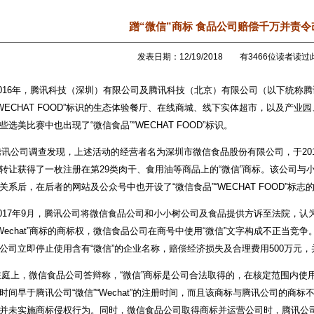
蹭“微信”商标 食品公司赔偿千万并责令
发表日期：12/19/2018 有3466位读者读
16年，腾讯科技（深圳）有限公司及腾讯科技（北京）有限公司（以下统称腾
“WECHAT FOOD”标识的生态体验餐厅、在线商城、线下实体超市，以及产
些选美比赛中也出现了“微信食品”“WECHAT FOOD”标识。
公司调查发现，上述活动的经营者名为深圳市微信食品股份有限公司，于2015
转让获得了一枚注册在第29类肉干、食用油等商品上的“微信”商标。该公司与
关系后，在后者的网站及公众号中也开设了“微信食品”“WECHAT FOOD”
17年9月，腾讯公司将微信食品公司和小小树公司及食品提供方诉至法院，认
“Wechat”商标的商标权，微信食品公司在商号中使用“微信”文字构成不正当
公司立即停止使用含有“微信”的企业名称，赔偿经济损失及合理费用500万元
上，微信食品公司答辩称，“微信”商标是公司合法取得的，在核定范围内使
时间早于腾讯公司“微信”“Wechat”的注册时间，而且该商标与腾讯公司的商
并未实施商标侵权行为。同时，微信食品公司取得商标并运营公司时，腾讯公