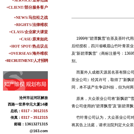
+SERVICE/业务范围
+CLIENT/部分服务客户
+NEWS/马拉松之战
+RIGHTS/法律维权
+CLASS/企业家大课堂
1999年“碧潭飘雪”在茶及茶叶
+CASE/原来如此
后经授权，四川省峨眉山竹叶青茶业有限
+HOT SPOT/热点议点
+OVERSEAS/海外维权
及“新碧潭飘雪”（商标注册号：13
+RECRUITMENT/人才招聘
别。
而案外人成都天源居名茶有限公司则
茶业公司）经其许可，取得了“新飘
同，本不该产生争议纠纷，但为何两
沧州市运河区解放
原来，大众茶业公司将“新飘碧”“
西路一世界华元大厦14楼
青公司使用的“碧潭飘雪”及“新碧潭
总机：
0317－3012315
竹叶青公司认为，大众茶业公司对“新
传真：
0317－3512315
邮箱：13613271315
将其告上法庭，请求法院判定大众茶
@163.com