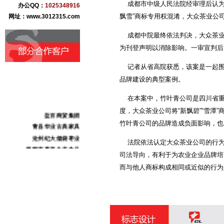
成都市中级人民法院经审理后认为，大
办公QQ：
1025348916
飘雪”商标专用权混淆，大众茶业公
网址：www.3012315.com
成都中院最终依法判决，大众茶业公
为刊登声明以消除影响。一审宣判后
记者从省高院获悉，该案是一起围绕
品牌建设的典型案例。
在本案中，竹叶青公司是四川省重点
度，大众茶业公司将“新飘碧”“雪潭
盐百商贸集团
竹叶青公司的品牌造成负面影响，也
青县华业古典家具
沧州纪大烟袋枣业
法院依法认定大众茶业公司的行为构
黄骅市果美生态食品
司法导向，有利于为农业企业品牌培
河北康泰药业
而与他人商标构成相同或近似的行为
河北肃昂裘革
任丘市万宝铝业
任丘市金鑫链轮厂
献县本斋宏达铸造
沧州市三庆日用化妆品
沧州东塑集团