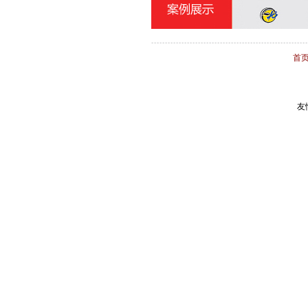
献王集团
志诚化工
骏驰伟业化工
首
北京金阳农业科技
海捷现代教学设备
意大利基昂特数控机械
上海橡胶（香港）集团
友
中奥恒通（北京）电子
宝丰线缆