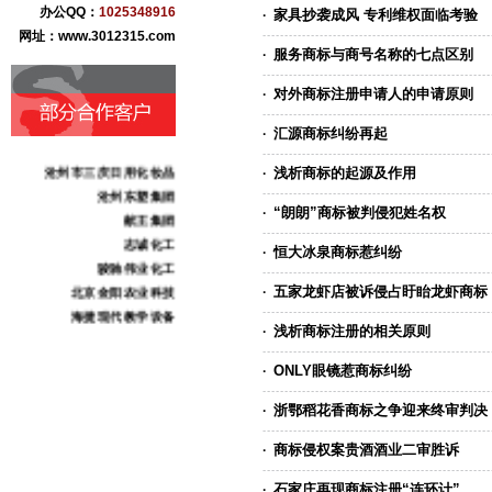
办公QQ：
1025348916
家具抄袭成风 专利维权面临考验
·
黄骅市果美生态食品
网址：www.3012315.com
河北康泰药业
服务商标与商号名称的七点区别
·
河北肃昂裘革
任丘市万宝铝业
对外商标注册申请人的申请原则
·
任丘市金鑫链轮厂
汇源商标纠纷再起
·
献县本斋宏达铸造
沧州市三庆日用化妆品
浅析商标的起源及作用
·
沧州东塑集团
“朗朗”商标被判侵犯姓名权
献王集团
·
志诚化工
恒大冰泉商标惹纠纷
·
骏驰伟业化工
北京金阳农业科技
五家龙虾店被诉侵占盱眙龙虾商标
·
海捷现代教学设备
浅析商标注册的相关原则
·
意大利基昂特数控机械
上海橡胶（香港）集团
ONLY眼镜惹商标纠纷
·
中奥恒通（北京）电子
宝丰线缆
浙鄂稻花香商标之争迎来终审判决
·
商标侵权案贵酒酒业二审胜诉
·
石家庄再现商标注册“连环计”
·