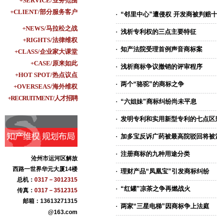
+SERVICE/业务范围
+CLIENT/部分服务客户
“邻里中心”遭侵权 开发商被判赔
·
+NEWS/马拉松之战
浅析专利权的三点主要特征
·
+RIGHTS/法律维权
知产法院受理首例声音商标案
·
+CLASS/企业家大课堂
+CASE/原来如此
浅析商标争议撤销的评审程序
·
+HOT SPOT/热点议点
两个“骆驼”的商标之争
·
+OVERSEAS/海外维权
+RECRUITMENT/人才招聘
“六姐妹”商标纠纷尚未平息
·
发明专利和实用新型专利的七点区
·
加多宝反诉广药被最高院驳回将被索
·
注册商标的九种用途分类
·
沧州市运河区解放
西路一世界华元大厦14楼
理财产品“凤凰宝”引发商标纠纷
·
总机：
0317－3012315
“红罐”凉茶之争再燃战火
·
传真：
0317－3512315
盐百商贸集团
邮箱：13613271315
青县华业古典家具
两家“三星电梯”因商标争上法庭
·
@163.com
沧州纪大烟袋枣业